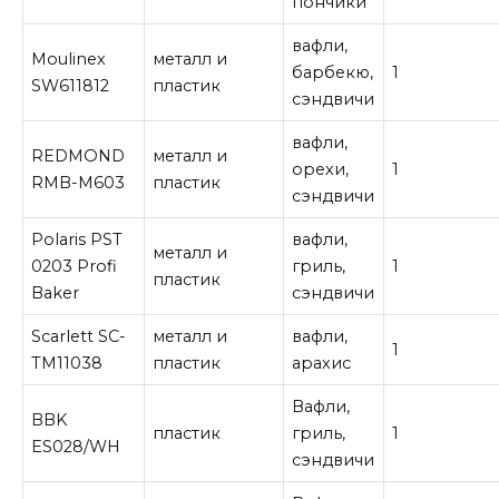
пончики
вафли,
Moulinex
металл и
барбекю,
1
SW611812
пластик
сэндвичи
вафли,
REDMOND
металл и
орехи,
1
RMB-M603
пластик
сэндвичи
Polaris PST
вафли,
металл и
0203 Profi
гриль,
1
пластик
Baker
сэндвичи
Scarlett SC-
металл и
вафли,
1
TM11038
пластик
арахис
Вафли,
BBK
пластик
гриль,
1
ES028/WH
сэндвичи