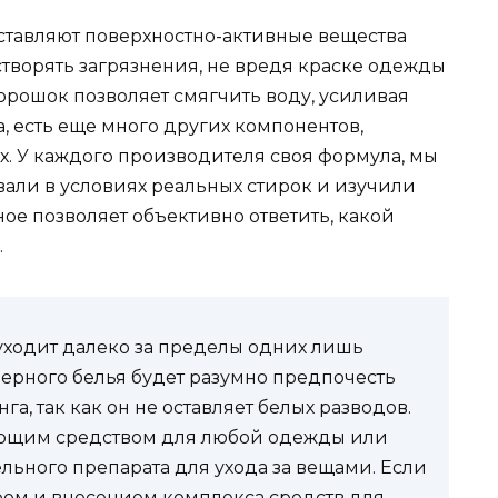
ставляют поверхностно-активные вещества
створять загрязнения, не вредя краске одежды
орошок позволяет смягчить воду, усиливая
а, есть еще много других компонентов,
. У каждого производителя своя формула, мы
вали в условиях реальных стирок и изучили
ое позволяет объективно ответить, какой
.
уходит далеко за пределы одних лишь
черного белья будет разумно предпочесть
а, так как он не оставляет белых разводов.
оющим средством для любой одежды или
льного препарата для ухода за вещами. Если
ром и внесением комплекса средств для