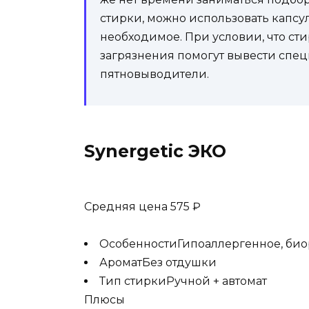
стирки, можно использовать капсулы
необходимое. При условии, что ст
загрязнения помогут вывести спе
пятновыводители.
Synergetic ЭКО
Средняя цена 575 ₽
ОсобенностиГипоаллергенное, био
АроматБез отдушки
Тип стиркиРучной + автомат
Плюсы