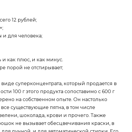
сего 12 рублей;
+;
 и для человека;
 и как плюс, и как минус.
е порой не отстирывает;
виде суперконцентрата, который продается в
сти 100 г этого продукта сопоставимо с 600 г
ерено на собственном опыте. Он настолько
 все существующие пятна, в том числе
зелени, шоколада, крови и прочего. Также
рошок не вызывает обесцвечивания краски, в
 для ручной, и для автоматической стирки. Его