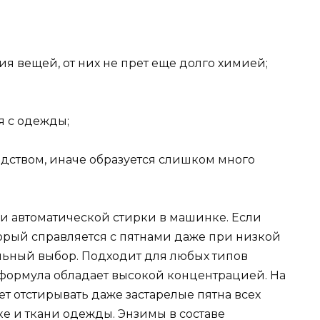
ия вещей, от них не прет еще долго химией;
я с одежды;
дством, иначе образуется слишком много
и автоматической стирки в машинке. Если
орый справляется с пятнами даже при низкой
ильный выбор. Подходит для любых типов
ак формула обладает высокой концентрацией. На
жет отстирывать даже застарелые пятна всех
е и ткани одежды. Энзимы в составе