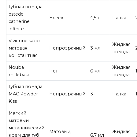
Губная помада
estede
Блеск
4,5 г
Палка
catherine
infinite
Vivienne sabo
Жидкая
матовая
Непрозрачный
3 мл
помада
константная
Nouba
Жидкая
Нет
6 мл
millebaci
помада
Губная помада
MAC Powder
Непрозрачный
3 г
Палка
Kiss
Мягкий
матовый
металлический
Матовый,
Жидкая
крем для губ
6,7 мл