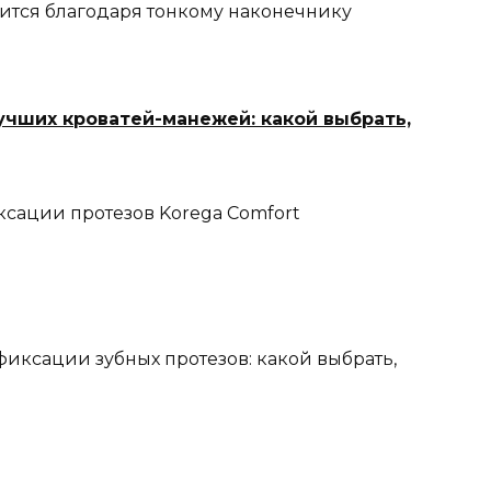
сится благодаря тонкому наконечнику
учших кроватей-манежей: какой выбрать,
ксации протезов Korega Comfort