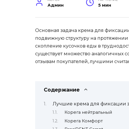
Админ
5 мин
Основная задача крема для фиксаци
подвижную структуру на протяжении 
скопление кусочков еды в труднодос
существует множество аналогичных со
отзывам покупателей, лучшими счита
Содержание
Лучшие крема для фиксации з
Корега нейтральный
Корега Комфорт