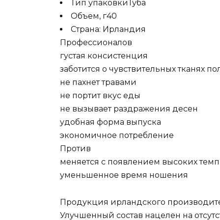
Тип упаковкиТуба
Объем, г40
Страна: Ирландия
Профессионалов
густая консистенция
заботится о чувствительных тканях по
не пахнет травами
не портит вкус еды
не вызывает раздражения десен
удобная форма выпуска
экономичное потребление
Против
меняется с появлением высоких темп
уменьшенное время ношения
Продукция ирландского производите
Улучшенный состав нацелен на отсут