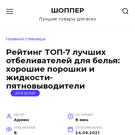
Перейти
ШОППЕР
к
содержанию
Лучшие товары для всех
ГЛАВНАЯ СТРАНИЦА
Рейтинг ТОП-7 лучших
отбеливателей для белья:
хорошие порошки и
жидкости-
пятновыводители
ДЛЯ ДОМА
АВТОР
НА ЧТЕНИЕ
Админ
8 мин
ПРОСМОТРОВ
ОПУБЛИКОВАНО
8
24.09.2021