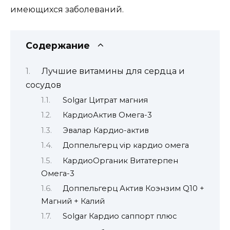
имеющихся заболеваний.
Содержание
Лучшие витамины для сердца и
сосудов
Solgar Цитрат магния
КардиоАктив Омега-3
Эвалар Кардио-актив
Доппельгерц vip кардио омега
КардиоОрганик Витатерпен
Омега-3
Доппельгерц Актив Коэнзим Q10 +
Магний + Калий
Solgar Кардио саппорт плюс