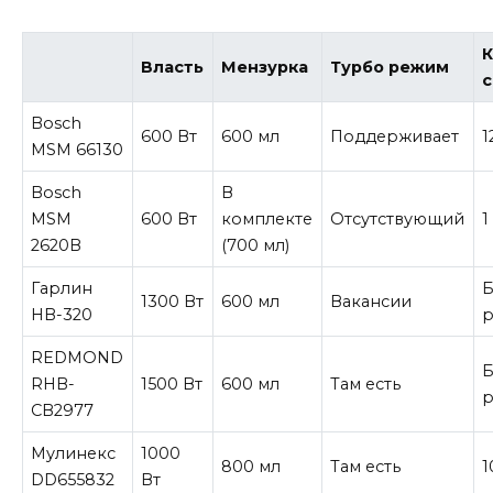
К
Власть
Мензурка
Турбо режим
с
Bosch
600 Вт
600 мл
Поддерживает
1
MSM 66130
Bosch
В
MSM
600 Вт
комплекте
Отсутствующий
1
2620B
(700 мл)
Гарлин
Б
1300 Вт
600 мл
Вакансии
HB-320
р
REDMOND
Б
RHB-
1500 Вт
600 мл
Там есть
р
CB2977
Мулинекс
1000
800 мл
Там есть
1
DD655832
Вт